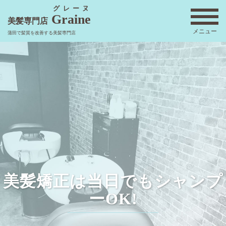
コ
グレーヌ
Graine
ン
美髪専門店
メニュー
テ
蒲田で髪質を改善する美髪専門店
ン
ツ
へ
ス
キ
ッ
プ
美髪矯正は当日でもシャンプ
ーOK!