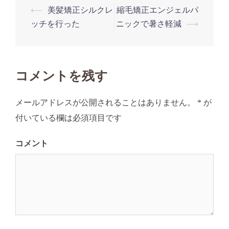
⟵
美髪矯正シルクレ
縮毛矯正エンジェルパ
投
ッチを行った
ニックで暑さ軽減
⟶
稿
ナ
ビ
コメントを残す
ゲ
ー
メールアドレスが公開されることはありません。
*
が
シ
付いている欄は必須項目です
ョ
ン
コメント