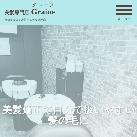
コ
グレーヌ
Graine
ン
美髪専門店
メニュー
テ
蒲田で髪質を改善する美髪専門店
ン
ツ
へ
ス
キ
ッ
プ
美髪矯正で自分で扱いやすい
髪の毛に