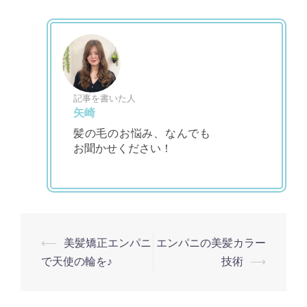
記事を書いた人
矢崎
髪の毛のお悩み、なんでも
お聞かせください！
⟵
美髪矯正エンパニ
エンパニの美髪カラー
投
で天使の輪を♪
技術
⟶
稿
ナ