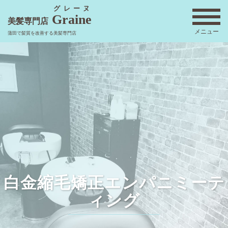
コ
グレーヌ
Graine
ン
美髪専門店
メニュー
テ
蒲田で髪質を改善する美髪専門店
ン
ツ
へ
ス
キ
ッ
プ
白金縮毛矯正エンパニミーテ
ィング