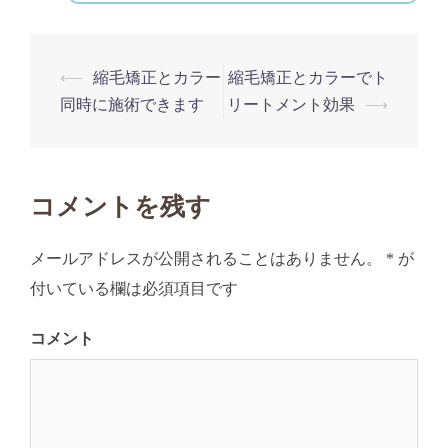
⟵
縮毛矯正とカラー
縮毛矯正とカラーでト
投
同時に施術できます
リートメント効果
⟶
稿
ナ
ビ
コメントを残す
ゲ
ー
メールアドレスが公開されることはありません。
*
が
シ
付いている欄は必須項目です
ョ
ン
コメント