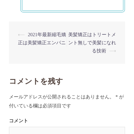
⟵
2021年最新縮毛矯
美髪矯正はトリートメ
投
正は美髪矯正エンパニ
ント無しで美髪になれ
稿
る技術
⟶
ナ
ビ
ゲ
コメントを残す
ー
シ
メールアドレスが公開されることはありません。
*
が
ョ
付いている欄は必須項目です
ン
コメント