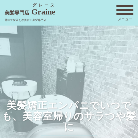
コ
グレーヌ
Graine
ン
美髪専門店
メニュー
テ
蒲田で髪質を改善する美髪専門店
ン
ツ
へ
ス
キ
ッ
プ
美髪矯正エンパニでいつで
も、美容室帰りのサラつや髪
に