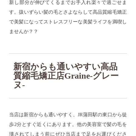
新し部分が伸びてくるまでお手入れ楽々で過ごせま
す。扱いずらい髪の毛とさよならして高品質縮毛矯正
で美髪になってストレスフリーな美髪ライフを満喫し
ませんか？？
新宿からも通いやすい高品
質縮毛矯正店Graine-グレー
ヌ-
当店は新宿からも通いやすく、JR蒲田駅の東口から徒
歩2分とすぐ近くにあります。他の美容室で髪の毛を
壊されてしまう前にぜひ当店まで足をお運びくださ