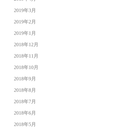
2019年3月
2019年2月
2019年1月
2018年12月
2018年11月
2018年10月
2018年9月
2018年8月
2018年7月
2018年6月
2018年5月