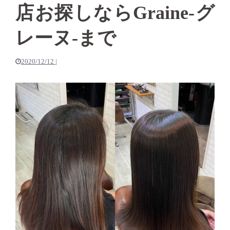
店お探しならGraine-グ
レーヌ-まで
2020/12/12
|