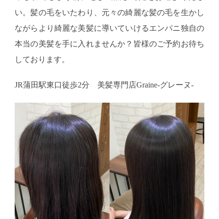
い。髪の毛をいたわり、元々の綺麗な髪の毛を生かし
ながらより綺麗な美髪に導いていけるエンパニ独自の
本当の美髪を手に入れませんか？皆様のご予約お待ち
しております。
JR蒲田駅東口徒歩2分 美髪専門店Graine-グレーヌ-