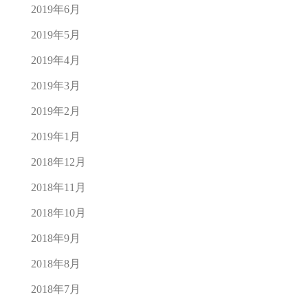
2019年6月
2019年5月
2019年4月
2019年3月
2019年2月
2019年1月
2018年12月
2018年11月
2018年10月
2018年9月
2018年8月
2018年7月