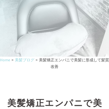
Home
>
美髪ブログ
>
美髪矯正エンパニで美髪に形成して髪質
改善
美髪矯正エンパニで美