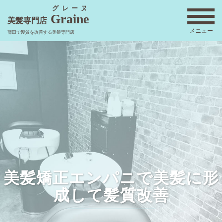
コ
グレーヌ
Graine
ン
美髪専門店
メニュー
テ
蒲田で髪質を改善する美髪専門店
ン
ツ
へ
ス
キ
ッ
プ
美髪矯正エンパニで美髪に形
成して髪質改善