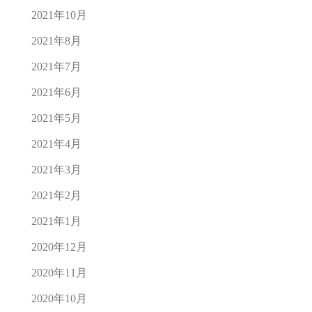
2021年10月
2021年8月
2021年7月
2021年6月
2021年5月
2021年4月
2021年3月
2021年2月
2021年1月
2020年12月
2020年11月
2020年10月