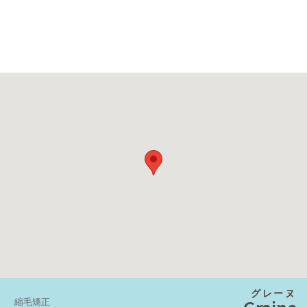
グレーヌ
縮毛矯正