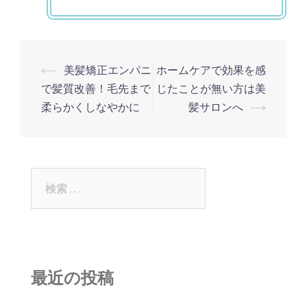
⟵
美髪矯正エンパニ
ホームケアで効果を感
投
で髪質改善！毛先まで
じたことが無い方は美
稿
柔らかくしなやかに
髪サロンへ
⟶
ナ
ビ
ゲ
検
ー
索:
シ
ョ
ン
最近の投稿