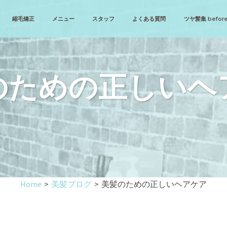
縮毛矯正
メニュー
スタッフ
よくある質問
ツヤ髪集 before
のための正しいヘ
Home
>
美髪ブログ
>
美髪のための正しいヘアケア