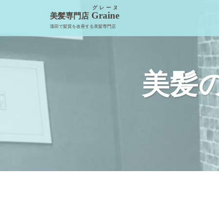
コ
グレーヌ
Graine
美髪専門店
ン
蒲田で髪質を改善する美髪専門店
テ
ン
ツ
へ
美髪
ス
キ
ッ
プ