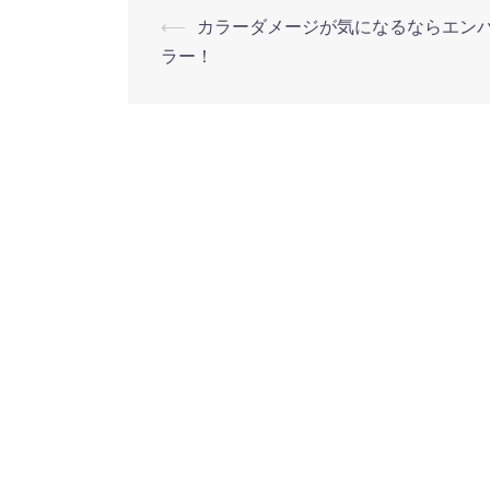
⟵
カラーダメージが気になるならエン
投
ラー！
稿
ナ
ビ
ゲ
ー
シ
ョ
ン